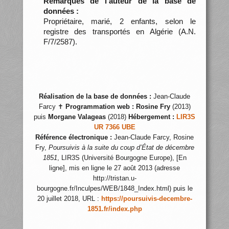
Remarques de l’auteur de la base de
données :
Propriétaire, marié, 2 enfants, selon le
registre des transportés en Algérie (A.N.
F/7/2587).
Réalisation de la base de données :
Jean-Claude
Farcy ✝
Programmation web :
Rosine Fry
(2013)
puis
Morgane Valageas
(2018)
Hébergement :
LIR3S
UR 7366 UBE
Référence électronique :
Jean-Claude Farcy, Rosine
Fry,
Poursuivis à la suite du coup d’État de décembre
1851
, LIR3S (Université Bourgogne Europe), [En
ligne], mis en ligne le 27 août 2013 (adresse
http://tristan.u-
bourgogne.fr/Inculpes/WEB/1848_Index.html) puis le
20 juillet 2018, URL :
https://poursuivis-decembre-
1851.fr/index.php