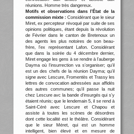
réunions. Homme très dangereux.
Motifs et observations dans l’État de la
commission mixte :
Considérant que le sieur
Miret, ex percepteur révoqué par suite de ses
opinions politiques, étant depuis la révolution
de Février dans le canton de Bretenoux un
des agents les plus notoires de son beau-
frère, l'ex représentant Lafon. Considérant
que dans la soirée du 4 décembre dernier,
Miret engage les gens à se rendre à l'auberge
Dayma où l'insurrection va s'organiser; qu'il
est un des chefs de la réunion Dayma; qu'il
signe avec Lescure, Fromentès et Trassy les
lettres de convocation adressées aux affidés
des autres communes; qu'il passe la nuit
chez Lescure avc la bande d'insurgés qui s'y
étaient réunis; que le lendemain 5, il se rend à
Saint-Céré avec Lescure et Chapou et
assiste à toutes les scènes de désordres
dont cette localité est le théâtre. Considérant
que le sieur Méret, qui est un homme
intelligent, bien élevé et en mesure de