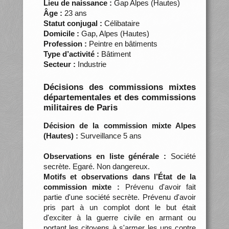
Lieu de naissance :
Gap Alpes (Hautes)
Âge :
23 ans
Statut conjugal :
Célibataire
Domicile :
Gap, Alpes (Hautes)
Profession :
Peintre en bâtiments
Type d’activité :
Bâtiment
Secteur :
Industrie
Décisions des commissions mixtes
départementales et des commissions
militaires de Paris
Décision de la commission mixte Alpes
(Hautes) :
Surveillance 5 ans
Observations en liste générale :
Société
secrète. Egaré. Non dangereux.
Motifs et observations dans l’État de la
commission mixte :
Prévenu d'avoir fait
partie d'une société secrète. Prévenu d'avoir
pris part à un complot dont le but était
d'exciter à la guerre civile en armant ou
portant les citoyens à s'armer les uns contre