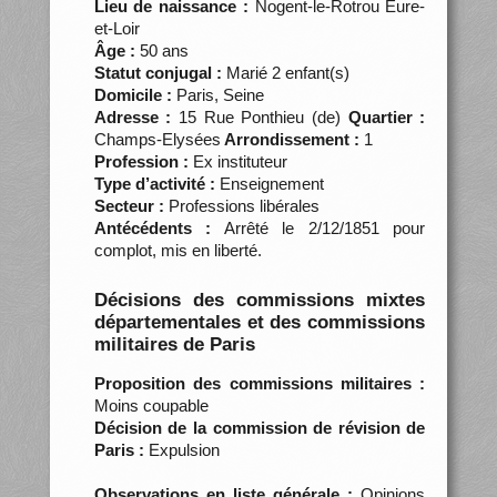
Lieu de naissance :
Nogent-le-Rotrou Eure-
et-Loir
Âge :
50 ans
Statut conjugal :
Marié 2 enfant(s)
Domicile :
Paris, Seine
Adresse :
15 Rue Ponthieu (de)
Quartier :
Champs-Elysées
Arrondissement :
1
Profession :
Ex instituteur
Type d’activité :
Enseignement
Secteur :
Professions libérales
Antécédents :
Arrêté le 2/12/1851 pour
complot, mis en liberté.
Décisions des commissions mixtes
départementales et des commissions
militaires de Paris
Proposition des commissions militaires :
Moins coupable
Décision de la commission de révision de
Paris :
Expulsion
Observations en liste générale :
Opinions