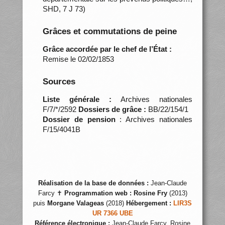
SHD, 7 J 73)
Grâces et commutations de peine
Grâce accordée par le chef de l’État :
Remise le 02/02/1853
Sources
Liste générale :
Archives nationales
F/7/*/2592
Dossiers de grâce :
BB/22/154/1
Dossier de pension
: Archives nationales
F/15/4041B
Réalisation de la base de données :
Jean-Claude
Farcy ✝
Programmation web :
Rosine Fry
(2013)
puis
Morgane Valageas
(2018)
Hébergement :
LIR3S
UR 7366 UBE
Référence électronique :
Jean-Claude Farcy, Rosine