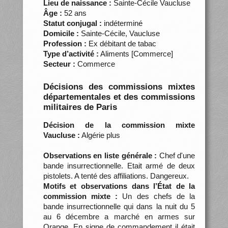
Lieu de naissance :
Sainte-Cécile Vaucluse
Âge :
52 ans
Statut conjugal :
indéterminé
Domicile :
Sainte-Cécile, Vaucluse
Profession :
Ex débitant de tabac
Type d’activité :
Aliments [Commerce]
Secteur :
Commerce
Décisions des commissions mixtes
départementales et des commissions
militaires de Paris
Décision de la commission mixte
Vaucluse :
Algérie plus
Observations en liste générale :
Chef d'une
bande insurrectionnelle. Etait armé de deux
pistolets. A tenté des affiliations. Dangereux.
Motifs et observations dans l’État de la
commission mixte :
Un des chefs de la
bande insurrectionnelle qui dans la nuit du 5
au 6 décembre a marché en armes sur
Orange. En signe de commandement il était