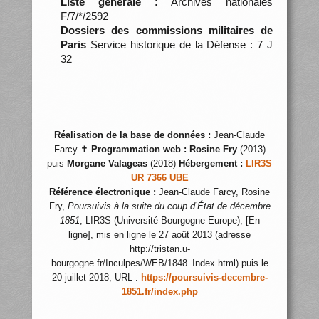
Liste générale :
Archives nationales
F/7/*/2592
Dossiers des commissions militaires de
Paris
Service historique de la Défense : 7 J
32
Réalisation de la base de données :
Jean-Claude
Farcy ✝
Programmation web :
Rosine Fry
(2013)
puis
Morgane Valageas
(2018)
Hébergement :
LIR3S
UR 7366 UBE
Référence électronique :
Jean-Claude Farcy, Rosine
Fry,
Poursuivis à la suite du coup d’État de décembre
1851
, LIR3S (Université Bourgogne Europe), [En
ligne], mis en ligne le 27 août 2013 (adresse
http://tristan.u-
bourgogne.fr/Inculpes/WEB/1848_Index.html) puis le
20 juillet 2018, URL :
https://poursuivis-decembre-
1851.fr/index.php