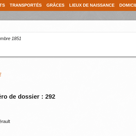
TS
TRANSPORTÉS
GRÂCES
LIEUX DE NAISSANCE
DOMICI
cembre 1851
E
ro de dossier : 292
érault