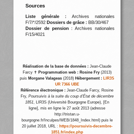
Sources
Liste générale :
Archives nationales
F/7/*/2592
Dossiers de grâce :
BB/30/467
Dossier de pension
: Archives nationales
F/15/4021
Réalisation de la base de données :
Jean-Claude
Farcy ✝
Programmation web :
Rosine Fry
(2013)
puis
Morgane Valageas
(2018)
Hébergement :
LIR3S
UR 7366 UBE
Référence électronique :
Jean-Claude Farcy, Rosine
Fry,
Poursuivis à la suite du coup d’État de décembre
1851
, LIR3S (Université Bourgogne Europe), [En
ligne], mis en ligne le 27 août 2013 (adresse
http://tristan.u-
bourgogne.fr/Inculpes/WEB/1848_Index.html) puis le
20 juillet 2018, URL :
https://poursuivis-decembre-
1851.fr/index.php