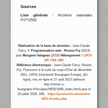
Sources
Liste générale :
Archives nationales
F/7/*/2592
Réalisation de la base de données :
Jean-Claude
Farcy ✝
Programmation web :
Rosine Fry
(2013)
puis
Morgane Valageas
(2018)
Hébergement :
LIR3S
UR 7366 UBE
Référence électronique :
Jean-Claude Farcy, Rosine
Fry,
Poursuivis à la suite du coup d’État de décembre
1851
, LIR3S (Université Bourgogne Europe), [En
ligne], mis en ligne le 27 août 2013 (adresse
http://tristan.u-
bourgogne.fr/Inculpes/WEB/1848_Index.html) puis le
20 juillet 2018, URL :
https://poursuivis-decembre-
1851.fr/index.php