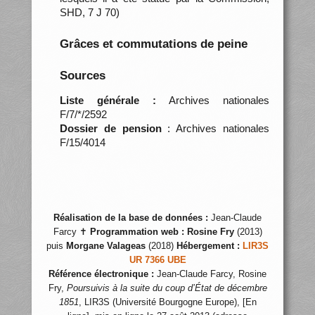
SHD, 7 J 70)
Grâces et commutations de peine
Sources
Liste générale :
Archives nationales
F/7/*/2592
Dossier de pension
: Archives nationales
F/15/4014
Réalisation de la base de données :
Jean-Claude
Farcy ✝
Programmation web :
Rosine Fry
(2013)
puis
Morgane Valageas
(2018)
Hébergement :
LIR3S
UR 7366 UBE
Référence électronique :
Jean-Claude Farcy, Rosine
Fry,
Poursuivis à la suite du coup d’État de décembre
1851
, LIR3S (Université Bourgogne Europe), [En