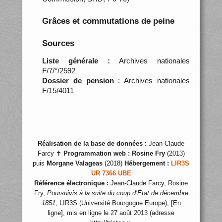
Grâces et commutations de peine
Sources
Liste générale :
Archives nationales
F/7/*/2592
Dossier de pension
: Archives nationales
F/15/4011
Réalisation de la base de données :
Jean-Claude
Farcy ✝
Programmation web :
Rosine Fry
(2013)
puis
Morgane Valageas
(2018)
Hébergement :
LIR3S
UR 7366 UBE
Référence électronique :
Jean-Claude Farcy, Rosine
Fry,
Poursuivis à la suite du coup d’État de décembre
1851
, LIR3S (Université Bourgogne Europe), [En
ligne], mis en ligne le 27 août 2013 (adresse