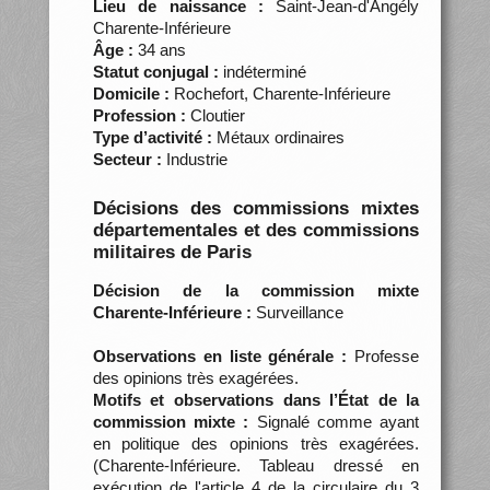
Lieu de naissance :
Saint-Jean-d'Angély
Charente-Inférieure
Âge :
34 ans
Statut conjugal :
indéterminé
Domicile :
Rochefort, Charente-Inférieure
Profession :
Cloutier
Type d’activité :
Métaux ordinaires
Secteur :
Industrie
Décisions des commissions mixtes
départementales et des commissions
militaires de Paris
Décision de la commission mixte
Charente-Inférieure :
Surveillance
Observations en liste générale :
Professe
des opinions très exagérées.
Motifs et observations dans l’État de la
commission mixte :
Signalé comme ayant
en politique des opinions très exagérées.
(Charente-Inférieure. Tableau dressé en
exécution de l'article 4 de la circulaire du 3