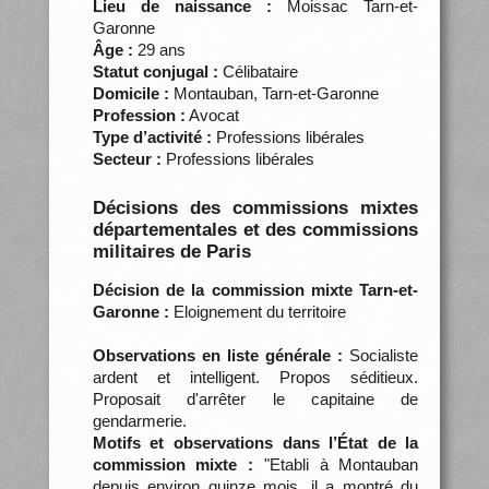
Lieu de naissance :
Moissac Tarn-et-
Garonne
Âge :
29 ans
Statut conjugal :
Célibataire
Domicile :
Montauban, Tarn-et-Garonne
Profession :
Avocat
Type d’activité :
Professions libérales
Secteur :
Professions libérales
Décisions des commissions mixtes
départementales et des commissions
militaires de Paris
Décision de la commission mixte Tarn-et-
Garonne :
Eloignement du territoire
Observations en liste générale :
Socialiste
ardent et intelligent. Propos séditieux.
Proposait d'arrêter le capitaine de
gendarmerie.
Motifs et observations dans l’État de la
commission mixte :
"Etabli à Montauban
depuis environ quinze mois, il a montré du