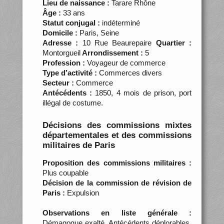
Lieu de naissance :
Tarare Rhône
Âge :
33 ans
Statut conjugal :
indéterminé
Domicile :
Paris, Seine
Adresse :
10 Rue Beaurepaire
Quartier :
Montorgueil
Arrondissement :
5
Profession :
Voyageur de commerce
Type d’activité :
Commerces divers
Secteur :
Commerce
Antécédents :
1850, 4 mois de prison, port
illégal de costume.
Décisions des commissions mixtes
départementales et des commissions
militaires de Paris
Proposition des commissions militaires :
Plus coupable
Décision de la commission de révision de
Paris :
Expulsion
Observations en liste générale :
Démagogue exalté. Antécédents déplorables.