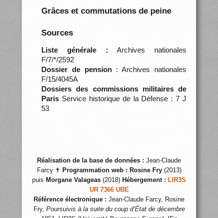
Grâces et commutations de peine
Sources
Liste générale :
Archives nationales
F/7/*/2592
Dossier de pension
: Archives nationales
F/15/4045A
Dossiers des commissions militaires de
Paris
Service historique de la Défense : 7 J
53
Réalisation de la base de données :
Jean-Claude
Farcy ✝
Programmation web :
Rosine Fry
(2013)
puis
Morgane Valageas
(2018)
Hébergement :
LIR3S
UR 7366 UBE
Référence électronique :
Jean-Claude Farcy, Rosine
Fry,
Poursuivis à la suite du coup d’État de décembre