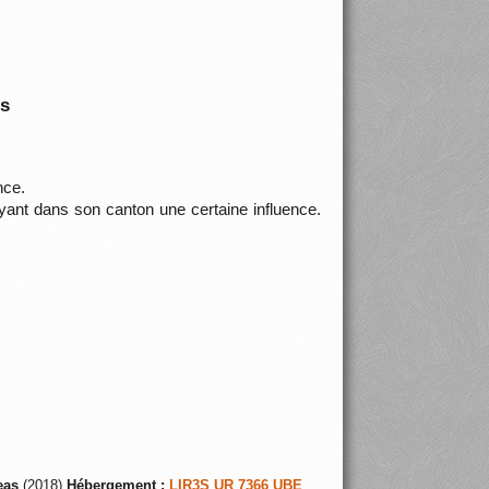
is
nce.
yant dans son canton une certaine influence.
eas
(2018)
Hébergement :
LIR3S UR 7366 UBE