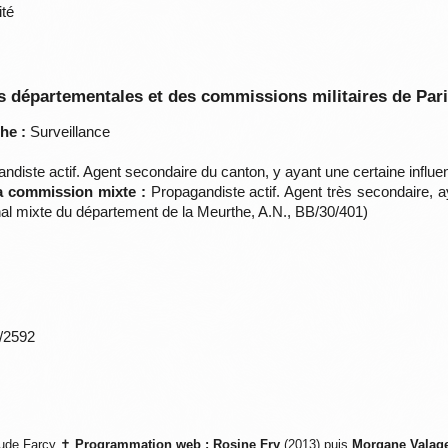
ité
 départementales et des commissions militaires de Par
he :
Surveillance
diste actif. Agent secondaire du canton, y ayant une certaine influe
la commission mixte :
Propagandiste actif. Agent très secondaire, a
nal mixte du département de la Meurthe, A.N., BB/30/401)
*/2592
ude Farcy ✝
Programmation web :
Rosine Fry
(2013) puis
Morgane Valag