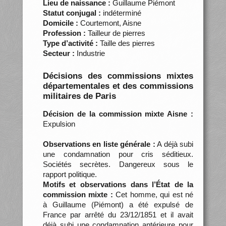
Lieu de naissance :
Guillaume Piémont
Statut conjugal :
indéterminé
Domicile :
Courtemont, Aisne
Profession :
Tailleur de pierres
Type d’activité :
Taille des pierres
Secteur :
Industrie
Décisions des commissions mixtes
départementales et des commissions
militaires de Paris
Décision de la commission mixte Aisne :
Expulsion
Observations en liste générale :
A déjà subi
une condamnation pour cris séditieux.
Sociétés secrètes. Dangereux sous le
rapport politique.
Motifs et observations dans l’État de la
commission mixte :
Cet homme, qui est né
à Guillaume (Piémont) a été expulsé de
France par arrêté du 23/12/1851 et il avait
déjà subi une condamnation antérieure pour