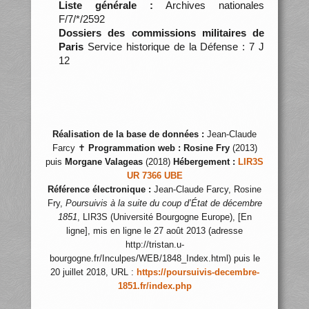
Liste générale :
Archives nationales
F/7/*/2592
Dossiers des commissions militaires de
Paris
Service historique de la Défense : 7 J
12
Réalisation de la base de données :
Jean-Claude
Farcy ✝
Programmation web :
Rosine Fry
(2013)
puis
Morgane Valageas
(2018)
Hébergement :
LIR3S
UR 7366 UBE
Référence électronique :
Jean-Claude Farcy, Rosine
Fry,
Poursuivis à la suite du coup d’État de décembre
1851
, LIR3S (Université Bourgogne Europe), [En
ligne], mis en ligne le 27 août 2013 (adresse
http://tristan.u-
bourgogne.fr/Inculpes/WEB/1848_Index.html) puis le
20 juillet 2018, URL :
https://poursuivis-decembre-
1851.fr/index.php