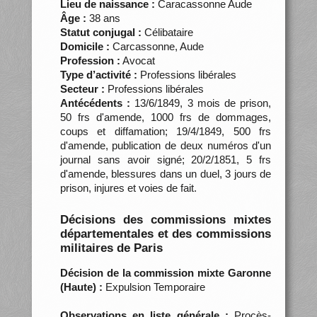
Lieu de naissance :
Caracassonne Aude
Âge :
38 ans
Statut conjugal :
Célibataire
Domicile :
Carcassonne, Aude
Profession :
Avocat
Type d’activité :
Professions libérales
Secteur :
Professions libérales
Antécédents :
13/6/1849, 3 mois de prison,
50 frs d'amende, 1000 frs de dommages,
coups et diffamation; 19/4/1849, 500 frs
d'amende, publication de deux numéros d'un
journal sans avoir signé; 20/2/1851, 5 frs
d'amende, blessures dans un duel, 3 jours de
prison, injures et voies de fait.
Décisions des commissions mixtes
départementales et des commissions
militaires de Paris
Décision de la commission mixte Garonne
(Haute) :
Expulsion Temporaire
Observations en liste générale :
Procès-