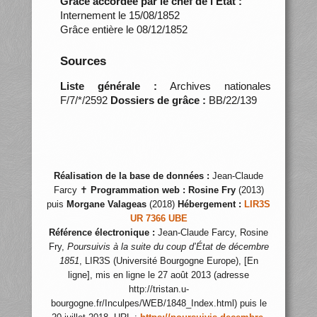
Grâce accordée par le chef de l’État :
Internement le 15/08/1852
Grâce entière le 08/12/1852
Sources
Liste générale :
Archives nationales
F/7/*/2592
Dossiers de grâce :
BB/22/139
Réalisation de la base de données :
Jean-Claude
Farcy ✝
Programmation web :
Rosine Fry
(2013)
puis
Morgane Valageas
(2018)
Hébergement :
LIR3S
UR 7366 UBE
Référence électronique :
Jean-Claude Farcy, Rosine
Fry,
Poursuivis à la suite du coup d’État de décembre
1851
, LIR3S (Université Bourgogne Europe), [En
ligne], mis en ligne le 27 août 2013 (adresse
http://tristan.u-
bourgogne.fr/Inculpes/WEB/1848_Index.html) puis le