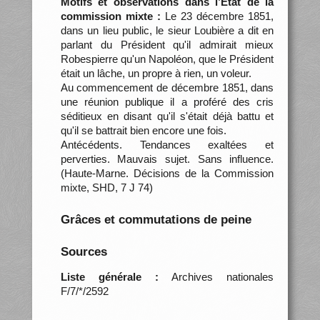
Motifs et observations dans l’État de la
commission mixte :
Le 23 décembre 1851,
dans un lieu public, le sieur Loubière a dit en
parlant du Président qu'il admirait mieux
Robespierre qu'un Napoléon, que le Président
était un lâche, un propre à rien, un voleur.
Au commencement de décembre 1851, dans
une réunion publique il a proféré des cris
séditieux en disant qu'il s'était déjà battu et
qu'il se battrait bien encore une fois.
Antécédents. Tendances exaltées et
perverties. Mauvais sujet. Sans influence.
(Haute-Marne. Décisions de la Commission
mixte, SHD, 7 J 74)
Grâces et commutations de peine
Sources
Liste générale :
Archives nationales
F/7/*/2592