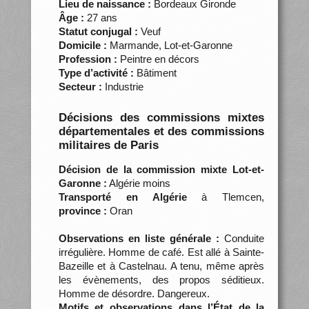
Lieu de naissance :
Bordeaux Gironde
Âge :
27 ans
Statut conjugal :
Veuf
Domicile :
Marmande, Lot-et-Garonne
Profession :
Peintre en décors
Type d’activité :
Bâtiment
Secteur :
Industrie
Décisions des commissions mixtes
départementales et des commissions
militaires de Paris
Décision de la commission mixte Lot-et-
Garonne :
Algérie moins
Transporté en Algérie
à Tlemcen,
province :
Oran
Observations en liste générale :
Conduite
irrégulière. Homme de café. Est allé à Sainte-
Bazeille et à Castelnau. A tenu, même après
les évènements, des propos séditieux.
Homme de désordre. Dangereux.
Motifs et observations dans l’État de la