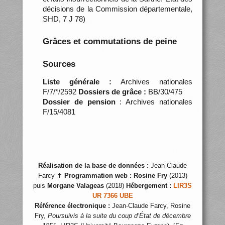
décisions de la Commission départementale,
SHD, 7 J 78)
Grâces et commutations de peine
Sources
Liste générale :
Archives nationales
F/7/*/2592
Dossiers de grâce :
BB/30/475
Dossier de pension
: Archives nationales
F/15/4081
Réalisation de la base de données :
Jean-Claude
Farcy ✝
Programmation web :
Rosine Fry
(2013)
puis
Morgane Valageas
(2018)
Hébergement :
LIR3S
UR 7366 UBE
Référence électronique :
Jean-Claude Farcy, Rosine
Fry,
Poursuivis à la suite du coup d’État de décembre