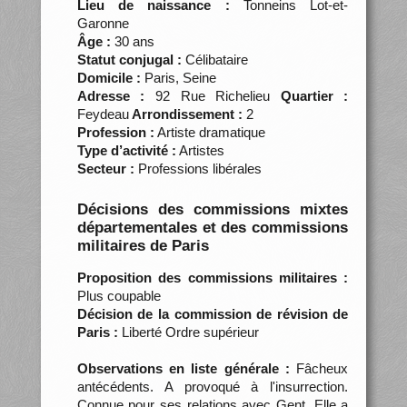
Lieu de naissance :
Tonneins Lot-et-
Garonne
Âge :
30 ans
Statut conjugal :
Célibataire
Domicile :
Paris, Seine
Adresse :
92 Rue Richelieu
Quartier :
Feydeau
Arrondissement :
2
Profession :
Artiste dramatique
Type d’activité :
Artistes
Secteur :
Professions libérales
Décisions des commissions mixtes
départementales et des commissions
militaires de Paris
Proposition des commissions militaires :
Plus coupable
Décision de la commission de révision de
Paris :
Liberté Ordre supérieur
Observations en liste générale :
Fâcheux
antécédents. A provoqué à l'insurrection.
Connue pour ses relations avec Gent. Elle a