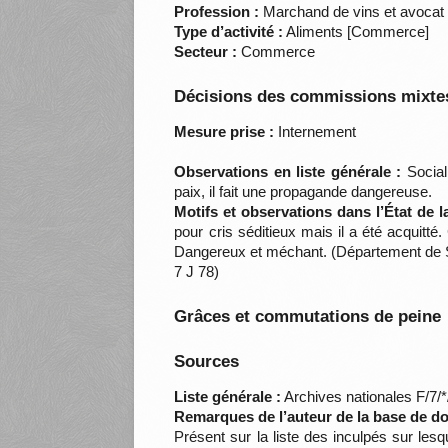
Profession :
Marchand de vins et avocat 
Type d’activité :
Aliments [Commerce]
Secteur :
Commerce
Décisions des commissions mixtes
Mesure prise :
Internement
Observations en liste générale :
Social
paix, il fait une propagande dangereuse.
Motifs et observations dans l’État de 
pour cris séditieux mais il a été acquitté
Dangereux et méchant. (Département de Sei
7 J 78)
Grâces et commutations de peine
Sources
Liste générale :
Archives nationales F/7/
Remarques de l’auteur de la base de d
Présent sur la liste des inculpés sur lesq