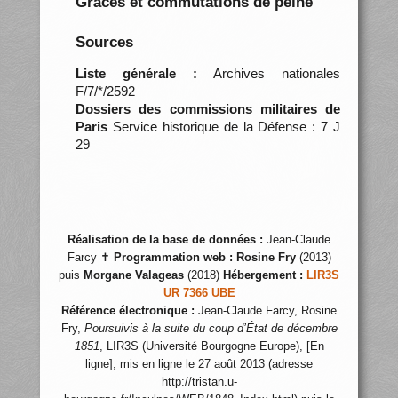
Grâces et commutations de peine
Sources
Liste générale :
Archives nationales
F/7/*/2592
Dossiers des commissions militaires de
Paris
Service historique de la Défense : 7 J
29
Réalisation de la base de données :
Jean-Claude
Farcy ✝
Programmation web :
Rosine Fry
(2013)
puis
Morgane Valageas
(2018)
Hébergement :
LIR3S
UR 7366 UBE
Référence électronique :
Jean-Claude Farcy, Rosine
Fry,
Poursuivis à la suite du coup d’État de décembre
1851
, LIR3S (Université Bourgogne Europe), [En
ligne], mis en ligne le 27 août 2013 (adresse
http://tristan.u-