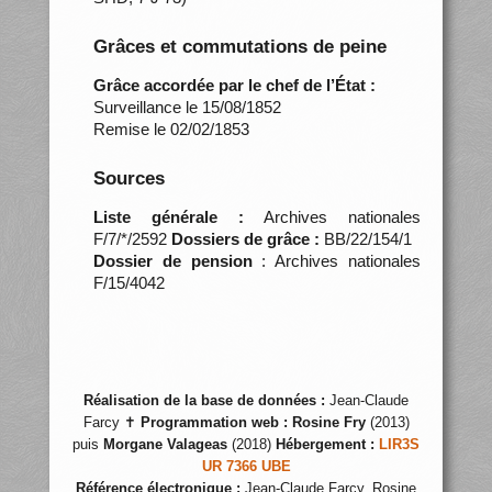
Grâces et commutations de peine
Grâce accordée par le chef de l’État :
Surveillance le 15/08/1852
Remise le 02/02/1853
Sources
Liste générale :
Archives nationales
F/7/*/2592
Dossiers de grâce :
BB/22/154/1
Dossier de pension
: Archives nationales
F/15/4042
Réalisation de la base de données :
Jean-Claude
Farcy ✝
Programmation web :
Rosine Fry
(2013)
puis
Morgane Valageas
(2018)
Hébergement :
LIR3S
UR 7366 UBE
Référence électronique :
Jean-Claude Farcy, Rosine