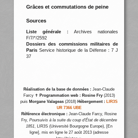
Grâces et commutations de peine
Sources
Liste générale :
Archives nationales
F/7/*/2592
Dossiers des commissions militaires de
Paris
Service historique de la Défense : 7 J
37
Réalisation de la base de données :
Jean-Claude
Farcy ✝
Programmation web :
Rosine Fry
(2013)
puis
Morgane Valageas
(2018)
Hébergement :
LIR3S
UR 7366 UBE
Référence électronique :
Jean-Claude Farcy, Rosine
Fry,
Poursuivis à la suite du coup d’État de décembre
1851
, LIR3S (Université Bourgogne Europe), [En
ligne], mis en ligne le 27 août 2013 (adresse