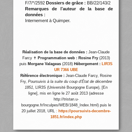
F/7/*/2592
Dossiers de grâce :
BB/22/143/2
Remarques de l’auteur de la base de
données :
Internement à Quimper.
Réalisation de la base de données :
Jean-Claude
Farcy ✝
Programmation web :
Rosine Fry
(2013)
puis
Morgane Valageas
(2018)
Hébergement :
LIR3S
UR 7366 UBE
Référence électronique :
Jean-Claude Farcy, Rosine
Fry,
Poursuivis à la suite du coup d’État de décembre
1851
, LIR3S (Université Bourgogne Europe), [En
ligne], mis en ligne le 27 août 2013 (adresse
http://tristan.u-
bourgogne.fr/Inculpes/WEB/1848_Index.html) puis le
20 juillet 2018, URL :
https://poursuivis-decembre-
1851.fr/index.php