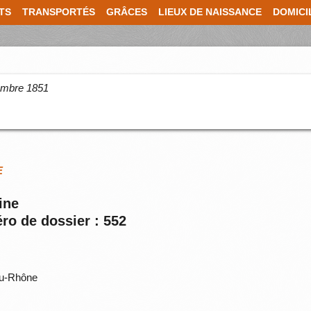
TS
TRANSPORTÉS
GRÂCES
LIEUX DE NAISSANCE
DOMICI
cembre 1851
E
ine
ro de dossier : 552
du-Rhône