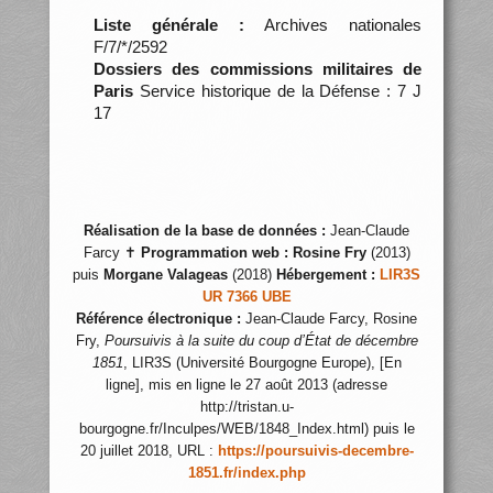
Liste générale :
Archives nationales
F/7/*/2592
Dossiers des commissions militaires de
Paris
Service historique de la Défense : 7 J
17
Réalisation de la base de données :
Jean-Claude
Farcy ✝
Programmation web :
Rosine Fry
(2013)
puis
Morgane Valageas
(2018)
Hébergement :
LIR3S
UR 7366 UBE
Référence électronique :
Jean-Claude Farcy, Rosine
Fry,
Poursuivis à la suite du coup d’État de décembre
1851
, LIR3S (Université Bourgogne Europe), [En
ligne], mis en ligne le 27 août 2013 (adresse
http://tristan.u-
bourgogne.fr/Inculpes/WEB/1848_Index.html) puis le
20 juillet 2018, URL :
https://poursuivis-decembre-
1851.fr/index.php