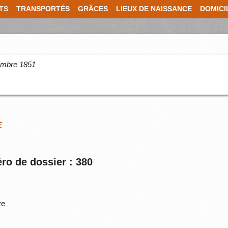
TS
TRANSPORTÉS
GRÂCES
LIEUX DE NAISSANCE
DOMICI
cembre 1851
E
ro de dossier : 380
re