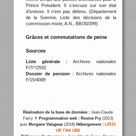
Prince Président. Il s'excuse sur son état
d'ivresse. Il n'est pas détenu. (Département
de la Somme. Liste des décisions de la
commission mixte, A.N., BB/30/399)
Grâces et commutations de peine
Sources
Liste générale :
Archives nationales
F/7/*/2592
Dossier de pension
: Archives nationales
F/15/4089
Réalisation de la base de données :
Jean-Claude
Farcy ✝
Programmation web :
Rosine Fry
(2013)
puis
Morgane Valageas
(2018)
Hébergement :
LIR3S
UR 7366 UBE