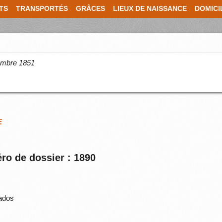
TS
TRANSPORTÉS
GRÂCES
LIEUX DE NAISSANCE
DOMICI
cembre 1851
E
ro de dossier : 1890
vados