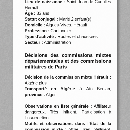
Lieu de naissance :
Saint-Jean-de-Cuculles
Hérault
Âge :
33 ans
Statut conjugal :
Marié 2 enfant(s)
Domicile :
Aigues-Vives, Hérault
Profession :
Cantonnier
Type d’activité :
Routes et chaussées
Secteur :
Administration
Décisions des commissions mixtes
départementales et des commissions
militaires de Paris
Décision de la commission mixte Hérault :
Algérie plus
Transporté en Algérie
à Aïn Bénian,
province :
Alger
Observations en liste générale :
Affiliateur
dangereux. Très influent. Participation à
l'insurrection.
Motifs et observations dans l’État de la
commission mixte :
Affilié. Très intelligent.