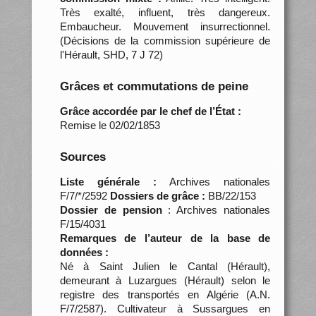
Très exalté, influent, très dangereux.
Embaucheur. Mouvement insurrectionnel.
(Décisions de la commission supérieure de
l'Hérault, SHD, 7 J 72)
Grâces et commutations de peine
Grâce accordée par le chef de l’État :
Remise le 02/02/1853
Sources
Liste générale :
Archives nationales
F/7/*/2592
Dossiers de grâce :
BB/22/153
Dossier de pension
: Archives nationales
F/15/4031
Remarques de l’auteur de la base de
données :
Né à Saint Julien le Cantal (Hérault),
demeurant à Luzargues (Hérault) selon le
registre des transportés en Algérie (A.N.
F/7/2587). Cultivateur à Sussargues en