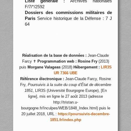
Liste générale :
Archives nationales
F/7/*/2592
Dossiers des commissions militaires de
Paris
Service historique de la Défense : 7 J
64
Réalisation de la base de données :
Jean-Claude
Farcy ✝
Programmation web :
Rosine Fry
(2013)
puis
Morgane Valageas
(2018)
Hébergement :
LIR3S
UR 7366 UBE
Référence électronique :
Jean-Claude Farcy, Rosine
Fry,
Poursuivis à la suite du coup d’État de décembre
1851
, LIR3S (Université Bourgogne Europe), [En
ligne], mis en ligne le 27 août 2013 (adresse
http://tristan.u-
bourgogne.fr/Inculpes/WEB/1848_Index.html) puis le
20 juillet 2018, URL :
https://poursuivis-decembre-
1851.fr/index.php