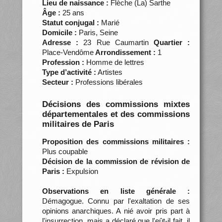
Lieu de naissance :
Flèche (La) Sarthe
Âge :
25 ans
Statut conjugal :
Marié
Domicile :
Paris, Seine
Adresse :
23 Rue Caumartin
Quartier :
Place-Vendôme
Arrondissement :
1
Profession :
Homme de lettres
Type d’activité :
Artistes
Secteur :
Professions libérales
Décisions des commissions mixtes
départementales et des commissions
militaires de Paris
Proposition des commissions militaires :
Plus coupable
Décision de la commission de révision de
Paris :
Expulsion
Observations en liste générale :
Démagogue. Connu par l'exaltation de ses
opinions anarchiques. A nié avoir pris part à
l'insurrection, mais a déclaré que l'eût-il fait, il