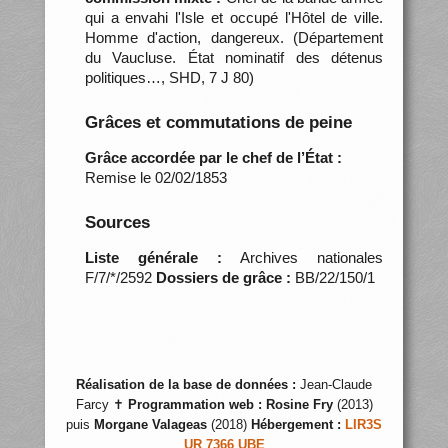
qui a envahi l'Isle et occupé l'Hôtel de ville.
Homme d'action, dangereux. (Département
du Vaucluse. État nominatif des détenus
politiques…, SHD, 7 J 80)
Grâces et commutations de peine
Grâce accordée par le chef de l’État :
Remise le 02/02/1853
Sources
Liste générale :
Archives nationales
F/7/*/2592
Dossiers de grâce :
BB/22/150/1
Réalisation de la base de données :
Jean-Claude
Farcy ✝
Programmation web :
Rosine Fry
(2013)
puis
Morgane Valageas
(2018)
Hébergement :
LIR3S
UR 7366 UBE