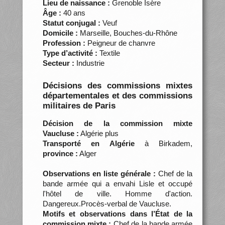
Lieu de naissance :
Grenoble Isère
Âge :
40 ans
Statut conjugal :
Veuf
Domicile :
Marseille, Bouches-du-Rhône
Profession :
Peigneur de chanvre
Type d’activité :
Textile
Secteur :
Industrie
Décisions des commissions mixtes
départementales et des commissions
militaires de Paris
Décision de la commission mixte
Vaucluse :
Algérie plus
Transporté en Algérie
à Birkadem,
province :
Alger
Observations en liste générale :
Chef de la
bande armée qui a envahi Lisle et occupé
l'hôtel de ville. Homme d'action.
Dangereux.Procès-verbal de Vaucluse.
Motifs et observations dans l’État de la
commission mixte :
Chef de la bande armée