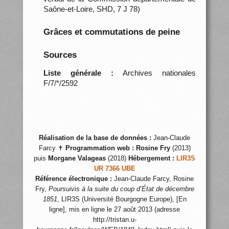
Saône-et-Loire, SHD, 7 J 78)
Grâces et commutations de peine
Sources
Liste générale :
Archives nationales
F/7/*/2592
Réalisation de la base de données :
Jean-Claude
Farcy ✝
Programmation web :
Rosine Fry
(2013)
puis
Morgane Valageas
(2018)
Hébergement :
LIR3S
UR 7366 UBE
Référence électronique :
Jean-Claude Farcy, Rosine
Fry,
Poursuivis à la suite du coup d’État de décembre
1851
, LIR3S (Université Bourgogne Europe), [En
ligne], mis en ligne le 27 août 2013 (adresse
http://tristan.u-