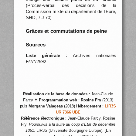
(Procès-verbal des décisions de la
Commission mixte du département de l'Eure,
SHD, 7 J 70)
Grâces et commutations de peine
Sources
Liste générale :
Archives nationales
F/7/*/2592
Réalisation de la base de données :
Jean-Claude
Farcy ✝
Programmation web :
Rosine Fry
(2013)
puis
Morgane Valageas
(2018)
Hébergement :
LIR3S
UR 7366 UBE
Référence électronique :
Jean-Claude Farcy, Rosine
Fry,
Poursuivis à la suite du coup d’État de décembre
1851
, LIR3S (Université Bourgogne Europe), [En