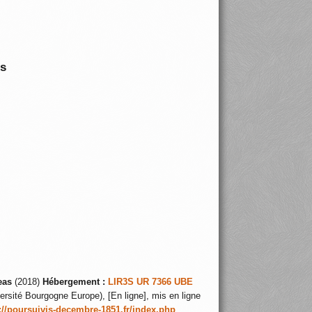
is
eas
(2018)
Hébergement :
LIR3S UR 7366 UBE
ersité Bourgogne Europe), [En ligne], mis en ligne
://poursuivis-decembre-1851.fr/index.php