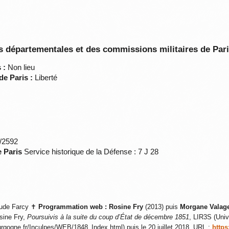
 départementales et des commissions militaires de Par
 :
Non lieu
de Paris :
Liberté
*/2592
e Paris
Service historique de la Défense : 7 J 28
ude Farcy ✝
Programmation web :
Rosine Fry
(2013) puis
Morgane Valag
sine Fry,
Poursuivis à la suite du coup d’État de décembre 1851
, LIR3S (Univ
ourgogne.fr/Inculpes/WEB/1848_Index.html) puis le 20 juillet 2018, URL :
https