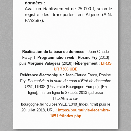
données :
Avait un établissement de 25 000 f, selon le
registre des transportés en Algérie (A.N.
F/7/2587).
Réalisation de la base de données :
Jean-Claude
Farcy ✝
Programmation web :
Rosine Fry
(2013)
puis
Morgane Valageas
(2018)
Hébergement :
LIR3S
UR 7366 UBE
Référence électronique :
Jean-Claude Farcy, Rosine
Fry,
Poursuivis à la suite du coup d’État de décembre
1851
, LIR3S (Université Bourgogne Europe), [En
ligne], mis en ligne le 27 août 2013 (adresse
http://tristan.u-
bourgogne.fr/Inculpes/WEB/1848_Index.html) puis le
20 juillet 2018, URL :
https://poursuivis-decembre-
1851.fr/index.php