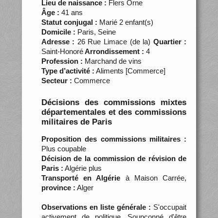
Lieu de naissance :
Flers Orne
Âge :
41 ans
Statut conjugal :
Marié 2 enfant(s)
Domicile :
Paris, Seine
Adresse :
26 Rue Limace (de la)
Quartier :
Saint-Honoré
Arrondissement :
4
Profession :
Marchand de vins
Type d’activité :
Aliments [Commerce]
Secteur :
Commerce
Décisions des commissions mixtes
départementales et des commissions
militaires de Paris
Proposition des commissions militaires :
Plus coupable
Décision de la commission de révision de
Paris :
Algérie plus
Transporté en Algérie
à Maison Carrée,
province :
Alger
Observations en liste générale :
S'occupait
activement de politique. Soupçonné d'être