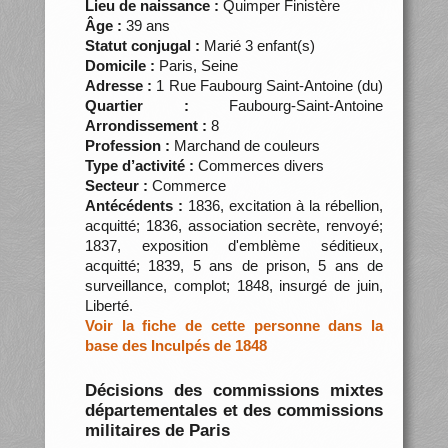
Lieu de naissance :
Quimper Finistère
Âge :
39 ans
Statut conjugal :
Marié 3 enfant(s)
Domicile :
Paris, Seine
Adresse :
1 Rue Faubourg Saint-Antoine (du)
Quartier :
Faubourg-Saint-Antoine
Arrondissement :
8
Profession :
Marchand de couleurs
Type d’activité :
Commerces divers
Secteur :
Commerce
Antécédents :
1836, excitation à la rébellion,
acquitté; 1836, association secrète, renvoyé;
1837, exposition d'emblème séditieux,
acquitté; 1839, 5 ans de prison, 5 ans de
surveillance, complot; 1848, insurgé de juin,
Liberté.
Voir la fiche de cette personne dans la
base des Inculpés de 1848
Décisions des commissions mixtes
départementales et des commissions
militaires de Paris