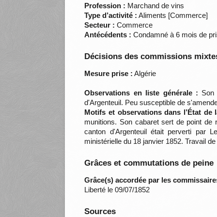
Profession :
Marchand de vins
Type d’activité :
Aliments [Commerce]
Secteur :
Commerce
Antécédents :
Condamné à 6 mois de pris
Décisions des commissions mixtes
Mesure prise :
Algérie
Observations en liste générale :
Son c
d'Argenteuil. Peu susceptible de s'amende
Motifs et observations dans l’État de
munitions. Son cabaret sert de point de r
canton d'Argenteuil était perverti par 
ministérielle du 18 janvier 1852. Travail d
Grâces et commutations de peine
Grâce(s) accordée par les commissaire
Liberté le 09/07/1852
Sources