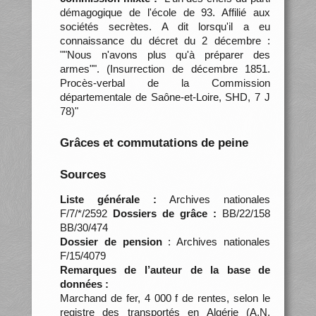
démagogique de l'école de 93. Affilié aux
sociétés secrètes. A dit lorsqu'il a eu
connaissance du décret du 2 décembre :
""Nous n'avons plus qu'à préparer des
armes"". (Insurrection de décembre 1851.
Procès-verbal de la Commission
départementale de Saône-et-Loire, SHD, 7 J
78)"
Grâces et commutations de peine
Sources
Liste générale :
Archives nationales
F/7/*/2592
Dossiers de grâce :
BB/22/158
BB/30/474
Dossier de pension
: Archives nationales
F/15/4079
Remarques de l’auteur de la base de
données :
Marchand de fer, 4 000 f de rentes, selon le
registre des transportés en Algérie (A.N.