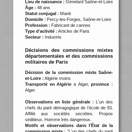
Lieu de naissance :
Génelard Saône-et-Loire
Âge :
48 ans
Statut conjugal :
Marié
Domicile :
Percy-les-Forges, Saône-et-Loire
Profession :
Fabricant de cannes
Type d’activité :
Articles de Paris
Secteur :
Industrie
Décisions des commissions mixtes
départementales et des commissions
militaires de Paris
Décision de la commission mixte Saône-
et-Loire :
Algérie moins
Transporté en Algérie
à Alger,
province :
Alger
Observations en liste générale :
L'un des
chefs du parti démagogique de l'école de 93.
Affilié aux sociétés secrètes. Propos
séditieux. Homme très dangereux.
Motifs et observations dans l’État de la
commission mixte :
"L'un des chefs du parti