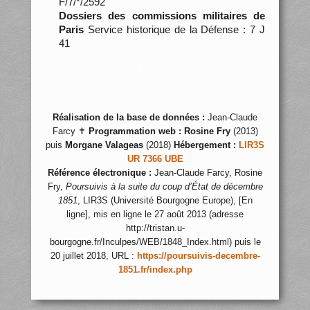
F/7/*/2592
Dossiers des commissions militaires de
Paris
Service historique de la Défense : 7 J
41
Réalisation de la base de données :
Jean-Claude
Farcy ✝
Programmation web :
Rosine Fry
(2013)
puis
Morgane Valageas
(2018)
Hébergement :
LIR3S
UR 7366 UBE
Référence électronique :
Jean-Claude Farcy, Rosine
Fry,
Poursuivis à la suite du coup d’État de décembre
1851
, LIR3S (Université Bourgogne Europe), [En
ligne], mis en ligne le 27 août 2013 (adresse
http://tristan.u-
bourgogne.fr/Inculpes/WEB/1848_Index.html) puis le
20 juillet 2018, URL :
https://poursuivis-decembre-
1851.fr/index.php