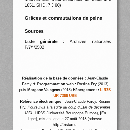
1851, SHD, 7 J 80)
Grâces et commutations de peine
Sources
Liste générale :
Archives nationales
F/7/*/2592
Réalisation de la base de données :
Jean-Claude
Farcy ✝
Programmation web :
Rosine Fry
(2013)
puis
Morgane Valageas
(2018)
Hébergement :
LIR3S
UR 7366 UBE
Référence électronique :
Jean-Claude Farcy, Rosine
Fry,
Poursuivis à la suite du coup d’État de décembre
1851
, LIR3S (Université Bourgogne Europe), [En
ligne], mis en ligne le 27 août 2013 (adresse
http://tristan.u-