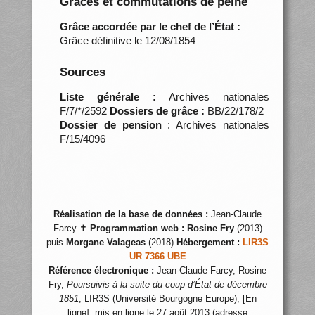
Grâces et commutations de peine
Grâce accordée par le chef de l’État :
Grâce définitive le 12/08/1854
Sources
Liste générale :
Archives nationales
F/7/*/2592
Dossiers de grâce :
BB/22/178/2
Dossier de pension
: Archives nationales
F/15/4096
Réalisation de la base de données :
Jean-Claude
Farcy ✝
Programmation web :
Rosine Fry
(2013)
puis
Morgane Valageas
(2018)
Hébergement :
LIR3S
UR 7366 UBE
Référence électronique :
Jean-Claude Farcy, Rosine
Fry,
Poursuivis à la suite du coup d’État de décembre
1851
, LIR3S (Université Bourgogne Europe), [En
ligne], mis en ligne le 27 août 2013 (adresse