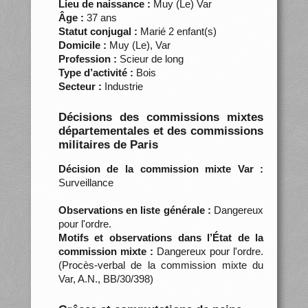
Lieu de naissance :
Muy (Le) Var
Âge :
37 ans
Statut conjugal :
Marié 2 enfant(s)
Domicile :
Muy (Le), Var
Profession :
Scieur de long
Type d’activité :
Bois
Secteur :
Industrie
Décisions des commissions mixtes
départementales et des commissions
militaires de Paris
Décision de la commission mixte Var :
Surveillance
Observations en liste générale :
Dangereux
pour l'ordre.
Motifs et observations dans l’État de la
commission mixte :
Dangereux pour l'ordre.
(Procès-verbal de la commission mixte du
Var, A.N., BB/30/398)