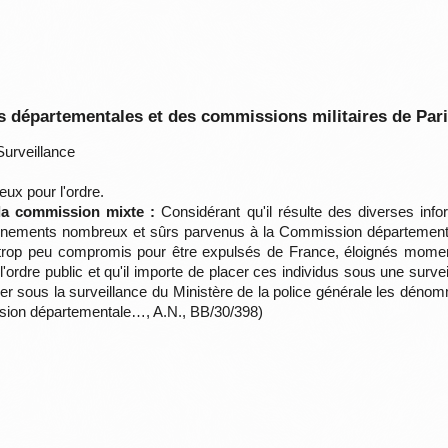
 départementales et des commissions militaires de Par
urveillance
ux pour l'ordre.
 la commission mixte :
Considérant qu'il résulte des diverses info
gnements nombreux et sûrs parvenus à la Commission départemental
 trop peu compromis pour être expulsés de France, éloignés momenta
ordre public et qu'il importe de placer ces individus sous une surv
acer sous la surveillance du Ministère de la police générale les déno
ission départementale…, A.N., BB/30/398)