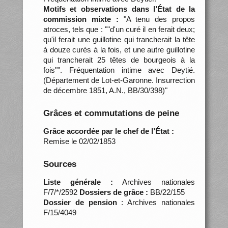
Motifs et observations dans l’État de la
commission mixte :
"A tenu des propos
atroces, tels que : ""d'un curé il en ferait deux;
qu'il ferait une guillotine qui trancherait la tête
à douze curés à la fois, et une autre guillotine
qui trancherait 25 têtes de bourgeois à la
fois"". Fréquentation intime avec Deytié.
(Département de Lot-et-Garonne. Insurrection
de décembre 1851, A.N., BB/30/398)"
Grâces et commutations de peine
Grâce accordée par le chef de l’État :
Remise le 02/02/1853
Sources
Liste générale :
Archives nationales
F/7/*/2592
Dossiers de grâce :
BB/22/155
Dossier de pension
: Archives nationales
F/15/4049