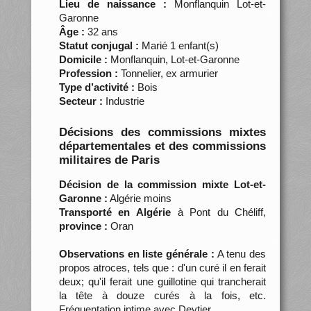
Lieu de naissance :
Monflanquin Lot-et-
Garonne
Âge :
32 ans
Statut conjugal :
Marié 1 enfant(s)
Domicile :
Monflanquin, Lot-et-Garonne
Profession :
Tonnelier, ex armurier
Type d’activité :
Bois
Secteur :
Industrie
Décisions des commissions mixtes
départementales et des commissions
militaires de Paris
Décision de la commission mixte Lot-et-
Garonne :
Algérie moins
Transporté en Algérie
à Pont du Chéliff,
province :
Oran
Observations en liste générale :
A tenu des
propos atroces, tels que : d'un curé il en ferait
deux; qu'il ferait une guillotine qui trancherait
la tête à douze curés à la fois, etc.
Fréquentation intime avec Deytier.